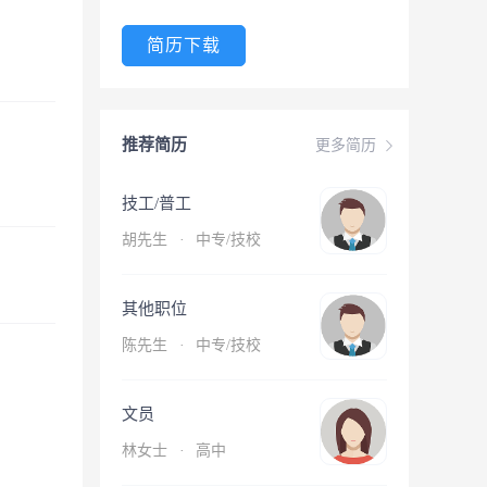
简历下载
推荐简历
更多简历
技工/普工
胡先生
·
中专/技校
其他职位
陈先生
·
中专/技校
文员
林女士
·
高中