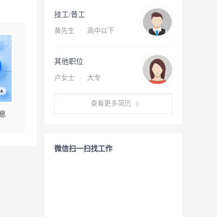
技工/普工
黄先生
·
高中以下
其他职位
卢女士
·
大专
查看更多简历
息
微信扫一扫找工作