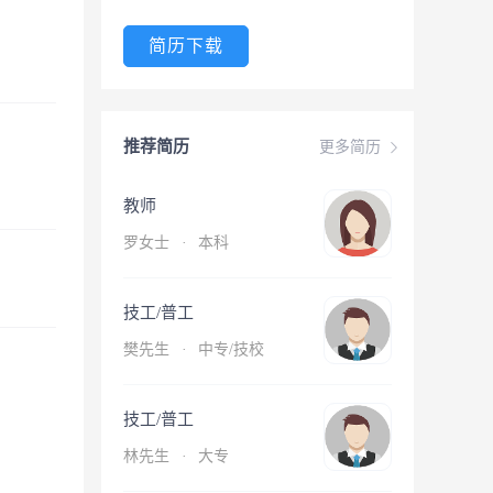
简历下载
推荐简历
更多简历
教师
罗女士
·
本科
技工/普工
樊先生
·
中专/技校
技工/普工
林先生
·
大专